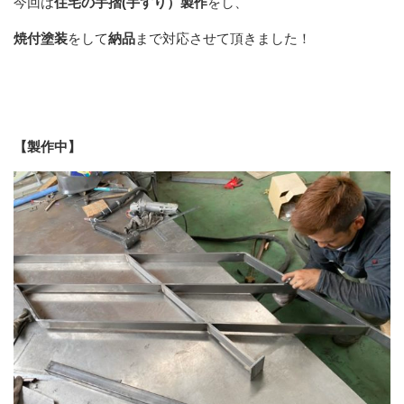
今回は
住宅の手摺(手すり）製作
をし、
焼付塗装
をして
納品
まで対応させて頂きました！
【製作中】