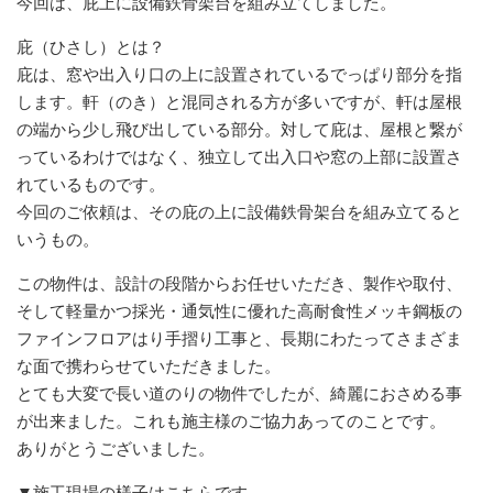
今回は、庇上に設備鉄骨架台を組み立てしました。
庇（ひさし）とは？
庇は、窓や出入り口の上に設置されているでっぱり部分を指
します。軒（のき）と混同される方が多いですが、軒は屋根
の端から少し飛び出している部分。対して庇は、屋根と繋が
っているわけではなく、独立して出入口や窓の上部に設置さ
れているものです。
今回のご依頼は、その庇の上に設備鉄骨架台を組み立てると
いうもの。
この物件は、設計の段階からお任せいただき、製作や取付、
そして軽量かつ採光・通気性に優れた高耐食性メッキ鋼板の
ファインフロアはり手摺り工事と、長期にわたってさまざま
な面で携わらせていただきました。
とても大変で長い道のりの物件でしたが、綺麗におさめる事
が出来ました。これも施主様のご協力あってのことです。
ありがとうございました。
▼施工現場の様子はこちらです。